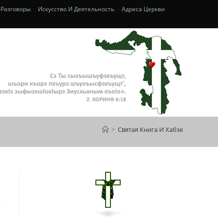
 Разговоры
Искусство И Деятельность
Адреса Церкви
>
Святая Книга И Хабзе