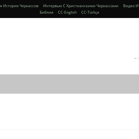
я История Черкассов
Интервью С Христианскими Черкассами
Видео И
Библия
CC-English
CC-Türkçe