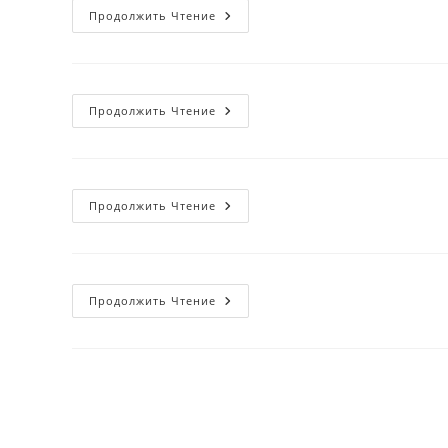
АДЫГЕ
Продолжить Чтение
ХАБЗЕ
ВОПРОСЫ
3НАЧЕНИЕ
Продолжить Чтение
ВИНА
В
АДИДЖЕ
AБХАЗСКОЙ
АССР
ЖИЗНИ
3НАЧЕНИЕ
Продолжить Чтение
ЖЕНЩИНЫ
ДЛЯ
ЧЕРКЕСОВ
СВЯТАЯ
Продолжить Чтение
КНИГА
И
ХАБЗЕ