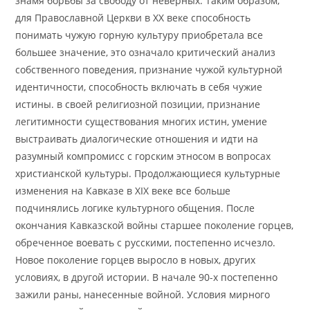
знамя борьбы за свободу от неверных. Таким образом,
для Православной Церкви в ХХ веке способность
понимать чужую горную культуру приобретала все
большее значение, это означало критический анализ
собственного поведения, признание чужой культурной
идентичности, способность включать в себя чужие
истины. в своей религиозной позиции, признание
легитимности существования многих истин, умение
выстраивать диалогические отношения и идти на
разумный компромисс с горским этносом в вопросах
христианской культуры. Продолжающиеся культурные
изменения на Кавказе в XIX веке все больше
подчинялись логике культурного общения. После
окончания Кавказской войны старшее поколение горцев,
обреченное воевать с русскими, постепенно исчезло.
Новое поколение горцев выросло в новых, других
условиях, в другой истории. В начале 90-х постепенно
зажили раны, нанесенные войной. Условия мирного